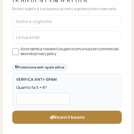
ISCRIVITI E OTTIENI SUBITO UNO SCONTO
Ricevi subito il tuo buono sconto e promozioni riservate.
DEL 10%
Acconsento a ricevere il coupon e comunicazioni commerciali
secondo privacy policy.
Protezione anti-spam attiva
VERIFICA ANTI-SPAM
Quanto fa 5 + 8?
Ricevi il buono