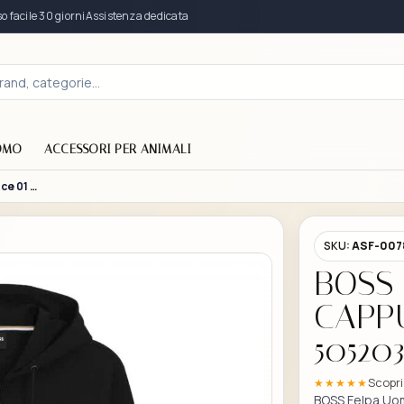
acile 30 giorni
Assistenza dedicata
OMO
ACCESSORI PER ANIMALI
BOSS Felpa Uomo Con Cappuccio C Spence 01 50520303 Colore Nero 002
SKU:
ASF-007
BOSS
CAPPU
50520
Scopri
★★★★★
BOSS Felpa Uo