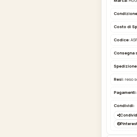
Marca:
HUG
Condizione
Costo di S
Codice:
ASF
Consegna s
Spedizione
Resi:
reso s
Pagamenti:
Condividi:
Condivid
Pinteres