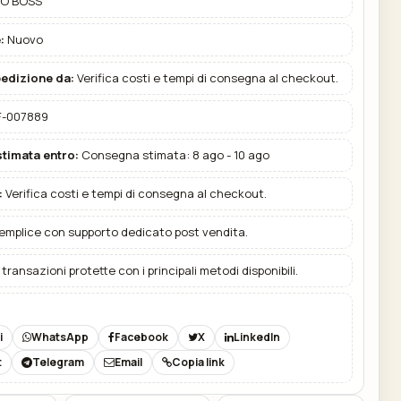
O BOSS
:
Nuovo
pedizione da:
Verifica costi e tempi di consegna al checkout.
-007889
timata entro:
Consegna stimata: 8 ago - 10 ago
:
Verifica costi e tempi di consegna al checkout.
emplice con supporto dedicato post vendita.
transazioni protette con i principali metodi disponibili.
i
WhatsApp
Facebook
X
LinkedIn
t
Telegram
Email
Copia link