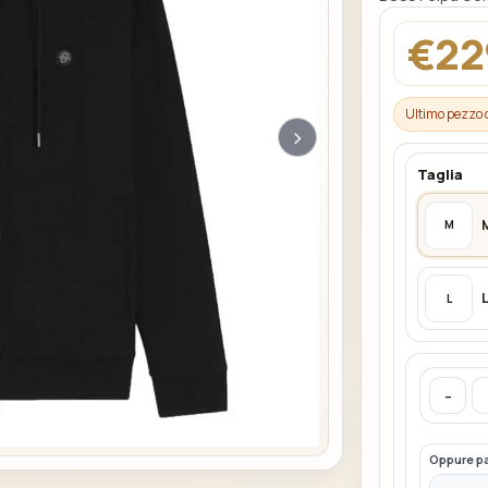
€22
Ultimo pezzo 
›
Taglia
M
L
-
Oppure p