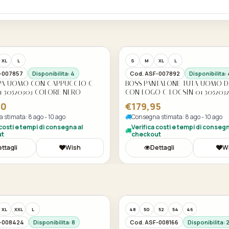
XL
L
S
M
XL
L
-007857
Disponibilita: 4
Cod. ASF-007892
Disponibilita: 
LPA UOMO CON CAPPUCCIO C
BOSS PANTALONE TUTA UOMO D
1 50520303 COLORE NERO
CON LOGO C LOCSIN 01 505203
NERO 001
00
€179,95
 stimata: 8 ago - 10 ago
Consegna stimata: 8 ago - 10 ago
 costi e tempi di consegna al
Verifica costi e tempi di consegn
ut
checkout
ttagli
Wish
Dettagli
W
XL
XXL
L
48
50
52
54
46
F-008424
Disponibilita: 8
Cod. ASF-008166
Disponibilita: 