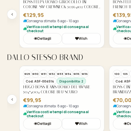
BOSS FELPA UOMO GIROCOLLO IN
BOSS FEL
OLORE
COTONE SW CREWNECK 50564103 COLORE
FRENCH T
NERO
50564113 
€129,95
€139,9
Consegna stimata: 8 ago - 10 ago
Consegna
Verifica costi e tempi di consegna al
Verifica
checkout
checko
Dettagli
Wish
De
DALLO STESSO BRAND
W29
W30
W31
W32
W33
W34
W35
W36
100
105
Cod. ASF-004514
Disponibilita: 2
Cod. ASF
OLLO
HUGO BOSS JEANS UOMO DELAWARE
BOSS CIN
LORE
50474004 COLORE BLU SCURO
BRANDIZZ
NERO
€99,95
€70,0
Consegna stimata: 8 ago - 10 ago
Consegna
Verifica costi e tempi di consegna al
Verifica
checkout
checko
Dettagli
Wish
De