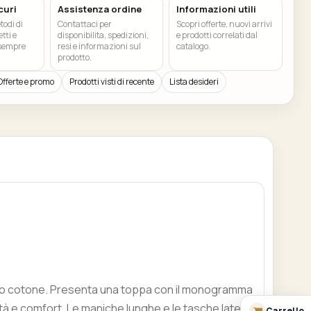
curi
Assistenza ordine
Informazioni utili
odi di
Contattaci per
Scopri offerte, nuovi arrivi
tti e
disponibilita, spedizioni,
e prodotti correlati dal
 sempre
resi e informazioni sul
catalogo.
prodotto.
Offerte e promo
Prodotti visti di recente
Lista desideri
simo cotone. Presenta una toppa con il monogramma
tà e comfort. Le maniche lunghe e le tasche laterali
Carrello