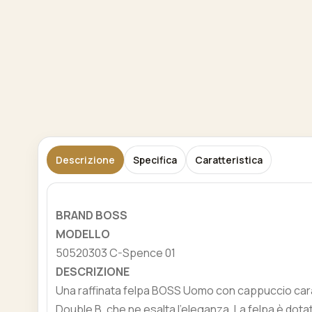
Descrizione
Specifica
Caratteristica
BRAND BOSS
MODELLO
50520303 C-Spence 01
DESCRIZIONE
Una raffinata felpa BOSS Uomo con cappuccio cara
Double B, che ne esalta l'eleganza. La felpa è dota