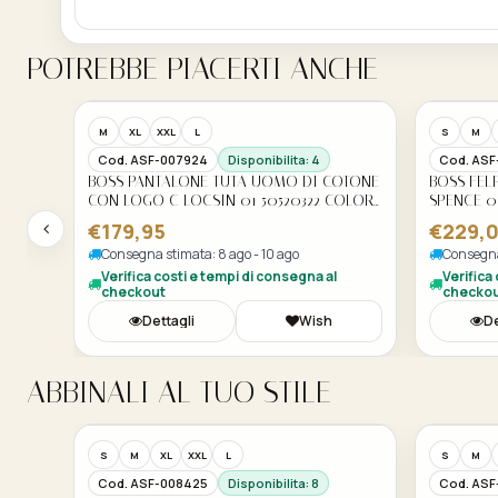
POTREBBE PIACERTI ANCHE
M
XL
XXL
L
S
M
Cod. ASF-007924
Disponibilita: 4
Cod. ASF
BOSS PANTALONE TUTA UOMO DI COTONE
BOSS FE
CON LOGO C LOCSIN 01 50520322 COLORE
SPENCE 0
NERO 002
€179,95
€229,
Consegna stimata: 8 ago - 10 ago
Consegna
Verifica costi e tempi di consegna al
Verifica
checkout
checko
Dettagli
Wish
De
ABBINALI AL TUO STILE
S
M
XL
XXL
L
S
M
Cod. ASF-008425
Disponibilita: 8
Cod. AS