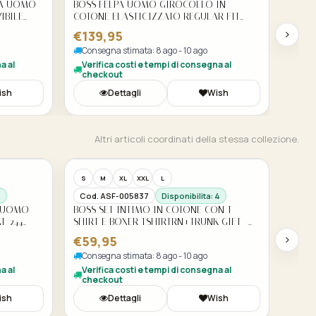
CA UOMO
BOSS FELPA UOMO GIROCOLLO IN
IBILE
COTONE ELASTICIZZATO REGULAR FIT
O
SALBO 50565307 COLORE BEIGE
€139,95
Consegna stimata: 8 ago - 10 ago
a al
Verifica costi e tempi di consegna al
checkout
ish
Dettagli
Wish
Altri articoli coordinati della stessa collezione.
S
M
XL
XXL
L
2
Cod. ASF-005837
Disponibilita: 4
O UOMO
BOSS SET INTIMO IN COTONE CON T-
T-244
SHIRT E BOXER TSHIRTRN+TRUNK GIFT -
50499659 NERO
€59,95
Consegna stimata: 8 ago - 10 ago
a al
Verifica costi e tempi di consegna al
checkout
ish
Dettagli
Wish