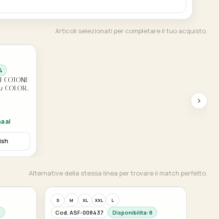
Articoli selezionati per completare il tuo acquisto.
4
I COTONE
22 COLORE
a al
ish
Alternative della stessa linea per trovare il match perfetto.
S
M
XL
XXL
L
2
Cod. ASF-008437
Disponibilita: 8