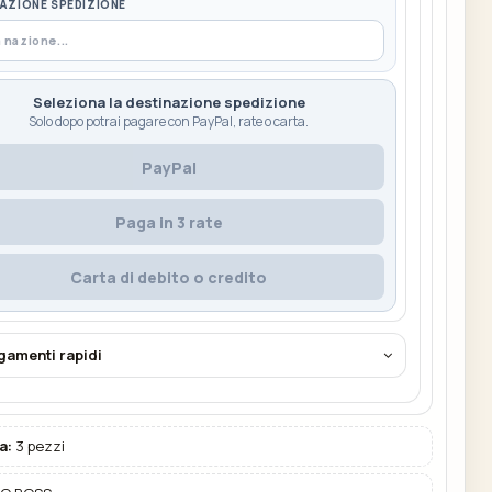
AZIONE SPEDIZIONE
Seleziona la destinazione spedizione
Solo dopo potrai pagare con PayPal, rate o carta.
PayPal
Paga in 3 rate
Carta di debito o credito
agamenti rapidi
a:
3 pezzi