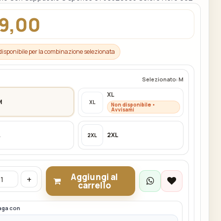
9,00
disponibile per la combinazione selezionata
Selezionato: M
XL
M
XL
Non disponibile •
Avvisami
L
2XL
2XL
Aggiungi al
+
carrello
aga con