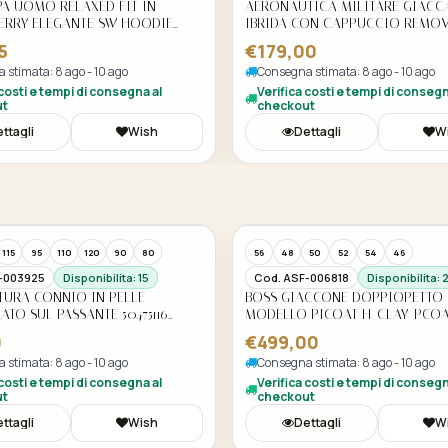
PA UOMO RELAXED FIT IN
AERONAUTICA MILITARE GIAC
ERRY ELEGANTE SW HOODIE
IBRIDA CON CAPPUCCIO REMOV
COLORE BEIGE
AF0519UCT04291 COLORE BIANC
5
€179,00
 stimata: 8 ago - 10 ago
Consegna stimata: 8 ago - 10 ago
 costi e tempi di consegna al
Verifica costi e tempi di consegn
ut
checkout
ttagli
Wish
Dettagli
W
115
95
110
120
90
80
56
48
50
52
54
46
-003925
Disponibilita: 15
Cod. ASF-006818
Disponibilita: 
TURA CONNIO IN PELLE
BOSS GIACCONE DOPPIOPETT
ATO SUL PASSANTE 50475116
MODELLO PICOAT H-CLAY-PCOA
50527932 BLU
0
€499,00
 stimata: 8 ago - 10 ago
Consegna stimata: 8 ago - 10 ago
 costi e tempi di consegna al
Verifica costi e tempi di consegn
ut
checkout
ttagli
Wish
Dettagli
W