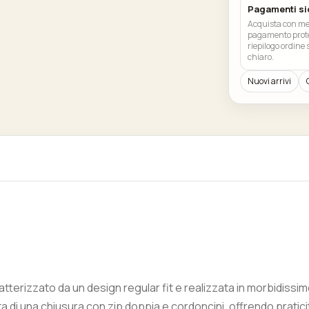
Pagamenti si
Acquista con met
pagamento prote
riepilogo ordine
chiaro.
Nuovi arrivi
tterizzato da un design regular fit e realizzata in morbidis
ta di una chiusura con zip doppia e cordoncini, offrendo pratici