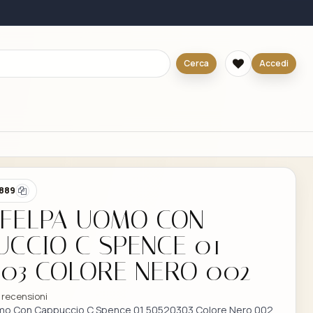
Cerca
Accedi
889
 FELPA UOMO CON
CCIO C SPENCE 01
303 COLORE NERO 002
 recensioni
mo Con Cappuccio C Spence 01 50520303 Colore Nero 002