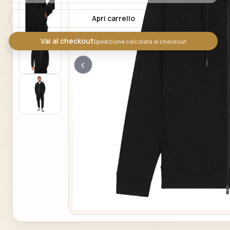
Apri carrello
Vai al checkout
Spedizione calcolata al checkout
‹