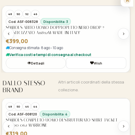
48
50
52
46
Cod. ASF-008328
Disponibilita: 3
SIMBOLS ABITO UOMO DOPPIOPETTO NERO DROP 7
ELASTICIZZATO A11892M MADE IN ITALY
€399,00
Consegna stimata: 8 ago - 10 ago
Verifica costi e tempi di consegna al checkout
Dettagli
Wish
DALLO STESSO
Altri articoli coordinati della stessa
BRAND
collezione.
Acquisto Veloce
48
50
46
44
Cod. ASF-008120
Disponibilita: 4
SIMBOLS COMPLETO UOMO DESTRUTTURATO SHIRT-JACKET
A21100 062 MARRONE
€319,00