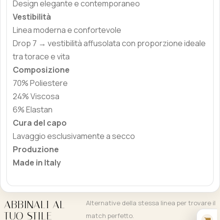
Design elegante e contemporaneo
Vestibilità
Linea moderna e confortevole
Drop 7 → vestibilità affusolata con proporzione ideale
tra torace e vita
Composizione
70% Poliestere
24% Viscosa
6% Elastan
Cura del capo
Lavaggio esclusivamente a secco
Produzione
Made in Italy
ABBINALI AL
Alternative della stessa linea per trovare il
TUO STILE
match perfetto.
Acquisto Veloce