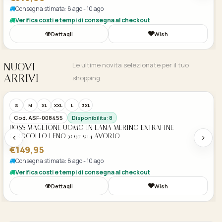
Consegna stimata: 8 ago - 10 ago
Verifica costi e tempi di consegna al checkout
Dettagli
Wish
NUOVI
Le ultime novita selezionate per il tuo
ARRIVI
shopping.
Acquisto Veloce
S
M
XL
XXL
L
3XL
Cod. ASF-008455
Disponibilita: 8
BOSS MAGLIONE UOMO IN LANA MERINO EXTRAFINE
GIROCOLLO LENO 50571914 AVORIO
€149,95
Consegna stimata: 8 ago - 10 ago
Verifica costi e tempi di consegna al checkout
Dettagli
Wish