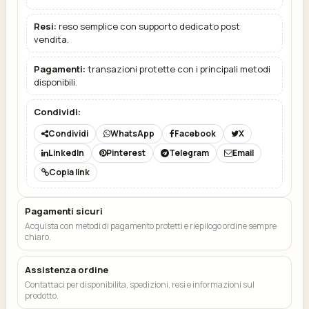
Resi:
reso semplice con supporto dedicato post
vendita.
Pagamenti:
transazioni protette con i principali metodi
disponibili.
Condividi:
Condividi
WhatsApp
Facebook
X
LinkedIn
Pinterest
Telegram
Email
Copia link
Pagamenti sicuri
Acquista con metodi di pagamento protetti e riepilogo ordine sempre
chiaro.
Assistenza ordine
Contattaci per disponibilita, spedizioni, resi e informazioni sul
prodotto.