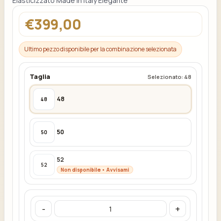
Elasticizzato Made in Italy Elegante
€399,00
Ultimo pezzo disponibile per la combinazione selezionata
Taglia
Selezionato: 48
48
48
50
50
52
52
Non disponibile • Avvisami
-
+