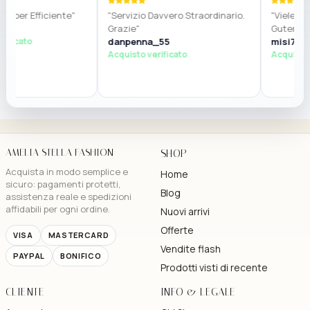
 Efficiente"
"Servizio Davvero Straordinario.
"Vielen Dank,
Grazie"
Guter Service
ato
danpenna_55
misi7984
Acquisto verificato
Acquisto verif
AMELIA STELLA FASHION
SHOP
Acquista in modo semplice e
Home
sicuro: pagamenti protetti,
Blog
assistenza reale e spedizioni
affidabili per ogni ordine.
Nuovi arrivi
Offerte
VISA
MASTERCARD
Vendite flash
PAYPAL
BONIFICO
Prodotti visti di recente
CLIENTE
INFO & LEGALE