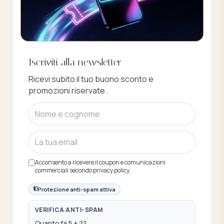
Buono sconto 10%
Iscriviti alla newsletter
Iscriviti e ottieni subito uno sconto del
Ricevi subito il tuo buono sconto e
10%
promozioni riservate.
Acconsento a ricevere il coupon e comunicazioni
commerciali secondo privacy policy.
Protezione anti-spam attiva
VERIFICA ANTI-SPAM
Quanto fa 5 + 2?