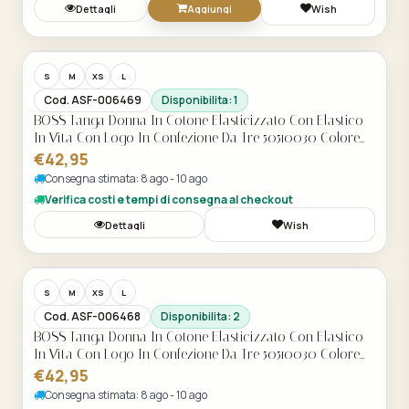
Dettagli
Aggiungi
Wish
Acquisto Veloce
S
M
XS
L
Cod. ASF-006469
Disponibilita: 1
BOSS Tanga Donna In Cotone Elasticizzato Con Elastico
In Vita Con Logo In Confezione Da Tre 50510030 Colore
Multicolore
€42,95
Consegna stimata: 8 ago - 10 ago
Verifica costi e tempi di consegna al checkout
Dettagli
Wish
Acquisto Veloce
S
M
XS
L
Cod. ASF-006468
Disponibilita: 2
BOSS Tanga Donna In Cotone Elasticizzato Con Elastico
In Vita Con Logo In Confezione Da Tre 50510030 Colore
Nero
€42,95
Consegna stimata: 8 ago - 10 ago