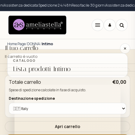
i
Assistenza dedicata
Spedizione 24/48h
Reso facile 30 giorni
Assistenza dedica
Apri
menu
Home Page
DONNA
Intimo
Il tuo carrello
×
Il carrello è vuoto
CATALOGO
Lista prodotti Intimo
Il carrello è vuoto. Esplora il catalogo e aggiungi i
Totale carrello
€0,00
prodotti che desideri.
Spese di spedizione calcolate in fase di acquisto.
Vai al catalogo
Destinazione spedizione
Apri carrello