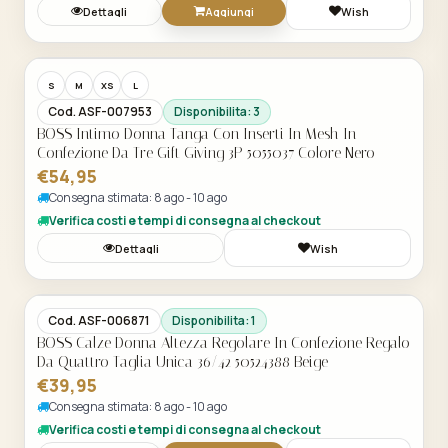
Dettagli
Aggiungi
Wish
Acquisto Veloce
S
M
XS
L
Cod. ASF-007953
Disponibilita: 3
BOSS Intimo Donna Tanga Con Inserti In Mesh In
Confezione Da Tre Gift Giving 3P 5055037 Colore Nero
€54,95
Consegna stimata: 8 ago - 10 ago
Verifica costi e tempi di consegna al checkout
Dettagli
Wish
Acquisto Veloce
Cod. ASF-006871
Disponibilita: 1
BOSS Calze Donna Altezza Regolare In Confezione Regalo
Da Quattro Taglia Unica 36/42 50524388 Beige
€39,95
Consegna stimata: 8 ago - 10 ago
Verifica costi e tempi di consegna al checkout