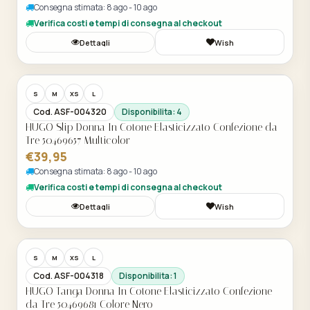
Consegna stimata: 8 ago - 10 ago
Verifica costi e tempi di consegna al checkout
Dettagli
Wish
Acquisto Veloce
S
M
XS
L
Cod. ASF-004320
Disponibilita: 4
HUGO Slip Donna In Cotone Elasticizzato Confezione da
Tre 50469657 Multicolor
€39,95
Consegna stimata: 8 ago - 10 ago
Verifica costi e tempi di consegna al checkout
Dettagli
Wish
Acquisto Veloce
S
M
XS
L
Cod. ASF-004318
Disponibilita: 1
HUGO Tanga Donna In Cotone Elasticizzato Confezione
da Tre 50469681 Colore Nero