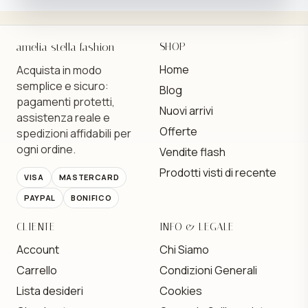
amelia stella fashion
SHOP
Home
Acquista in modo
semplice e sicuro:
Blog
pagamenti protetti,
Nuovi arrivi
assistenza reale e
Offerte
spedizioni affidabili per
ogni ordine.
Vendite flash
Prodotti visti di recente
VISA
MASTERCARD
PAYPAL
BONIFICO
CLIENTE
INFO & LEGALE
Account
Chi Siamo
Carrello
Condizioni Generali
Lista desideri
Cookies