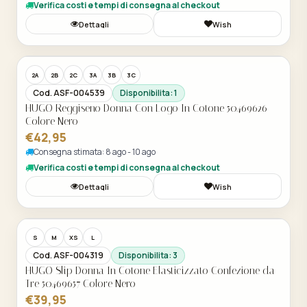
Verifica costi e tempi di consegna al checkout
Dettagli
Wish
Acquisto Veloce
2A
2B
2C
3A
3B
3C
Cod. ASF-004539
Disponibilita: 1
HUGO Reggiseno Donna Con Logo In Cotone 50469626
Colore Nero
€42,95
Consegna stimata: 8 ago - 10 ago
Verifica costi e tempi di consegna al checkout
Dettagli
Wish
Acquisto Veloce
S
M
XS
L
Cod. ASF-004319
Disponibilita: 3
HUGO Slip Donna In Cotone Elasticizzato Confezione da
Tre 50469657 Colore Nero
€39,95