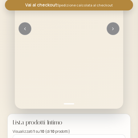
Vai al checkout
Spedizione calcolata al checkout
Lista prodotti Intimo
Visualizzati
1
su
10
(di
10
prodotti)