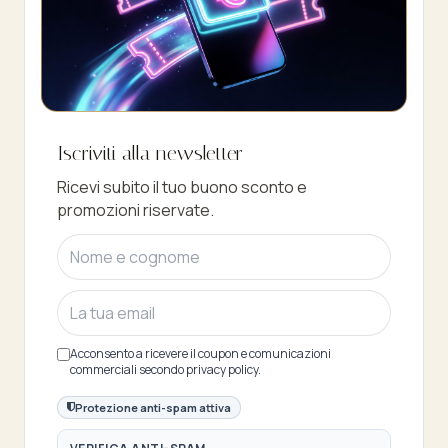
Buono sconto 10%
Iscriviti alla newsletter
Iscriviti e ottieni subito uno sconto del
Ricevi subito il tuo buono sconto e
10%
promozioni riservate.
Acconsento a ricevere il coupon e comunicazioni
commerciali secondo privacy policy.
Protezione anti-spam attiva