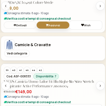
261BO1174XCT04298 Colore Nero
€99,00
Consegna stimata: 8 ago - 10 ago
Verifica costi e tempi di consegna al checkout
Dettagli
Aggiungi
Wish
Camicie & Cravatte
Vedi categoria
Acquisto Veloce
-30%
40
41
44
42
43
Cod. ASF-007647
Disponibilita: 6
PAUL SHARK Camicia Uomo In Cotone Botton Down 99313004R
Colore Blu Denim
€175,00
€175,00
Consegna stimata: 8 ago - 10 ago
Verifica costi e tempi di consegna al checkout