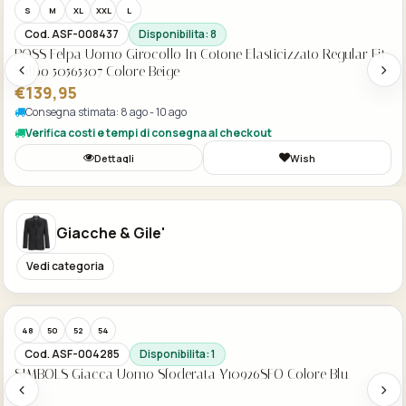
S
M
XL
XXL
L
Cod. ASF-008435
Disponibilita: 8
BOSS Felpa Uomo Girocollo In Cotone SW Crewneck 50564103
Colore Beige
€129,95
Consegna stimata: 8 ago - 10 ago
Verifica costi e tempi di consegna al checkout
Dettagli
Wish
Giacche & Gile'
Vedi categoria
Acquisto Veloce
DE
DE
DE
DE
Cod. ASF-008360
Disponibilita: 4
ROY ROBSON Giacca Uomo Blu Regular Fit Doppiopetto
Elegante 05038 Colore Blu