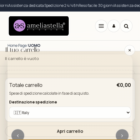
rni
Assistenza dedicata
Spedizione 24/48h
Reso facile 30 giorni
Assistenza dedic
Apri
menu
Home Page
UOMO
Il tuo carrello
×
Il carrello è vuoto
Il carrello è vuoto. Esplora il catalogo e aggiungi i
Totale carrello
€0,00
prodotti che desideri.
Spese di spedizione calcolate in fase di acquisto.
Vai al catalogo
Destinazione spedizione
Apri carrello