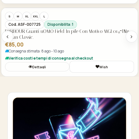
S
M
XL
XXL
L
Cod. ASF-007725
Disponibilita: 1
BARBOUR Guanti uOMO Field In pile Con Motivo MGL0147TN11
Tartan Classic.
€85,00
Consegna stimata: 8 ago - 10 ago
Verifica costi e tempi di consegna al checkout
Dettagli
Wish