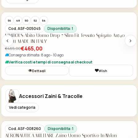
Acquisto Veloce
-50%
56
48
50
52
54
46
Cod. ASF-005044
Disponibilita: 1
SIMBOLS Abito Uomo Drop 7 Slim Fit Tessuto Spigato A11540
Beige MADE IN ITALY
€465,00
€465,00
Consegna stimata: 8 ago - 10 ago
Verifica costi e tempi di consegna al checkout
Dettagli
Wish
Accessori Zaini & Tracolle
Vedi categoria
Acquisto Veloce
Cod. ASF-008259
Disponibilita: 2
AERONAUTICA MILITARE Zaino Uomo Sportivo In Nylon