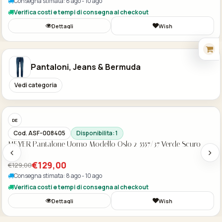
Consegna stimata: 8 ago - 10 ago
Verifica costi e tempi di consegna al checkout
Dettagli
Wish
Pantaloni, Jeans & Bermuda
Vedi categoria
Acquisto Veloce
-30%
DE
Cod. ASF-008405
Disponibilita: 1
MEYER Pantalone Uomo Modello Oslo 2-5557/37 Verde Scuro
€129,00
€129,00
Consegna stimata: 8 ago - 10 ago
Verifica costi e tempi di consegna al checkout
Dettagli
Wish