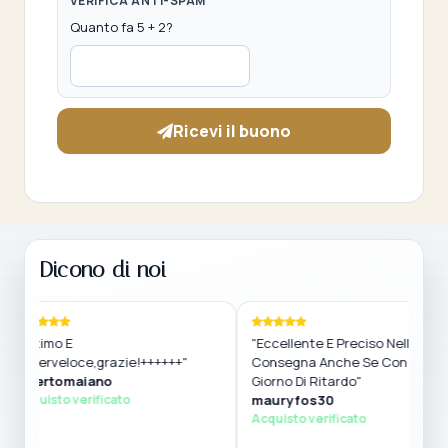
VERIFICA ANTI-SPAM
Quanto fa 5 + 2?
Ricevi il buono
Dicono di noi
timo E
"Eccellente E Preciso Nella
erveloce,grazie!++++++"
Consegna Anche Se Con Un
ertomaiano
Giorno Di Ritardo"
uisto verificato
mauryfos30
Acquisto verificato