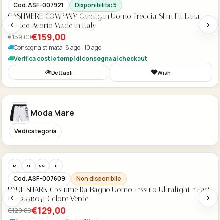
Cod. ASF-007921
Disponibilita: 5
CASHMERE COMPANY Cardigan Uomo Treccia Slim Fit Lana
Bianco Avorio Made in Italy
€159,00
€159,00
Consegna stimata: 8 ago - 10 ago
Verifica costi e tempi di consegna al checkout
Dettagli
Wish
Moda Mare
Vedi categoria
Acquisto Veloce
-50%
M
XL
XXL
L
Cod. ASF-007609
Non disponibile
PAUL SHARK Costume Da Bagno Uomo Tessuto Ultralight e Fast
Dry 24415041 Colore Verde
€129,00
€129,00