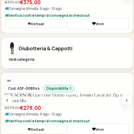
€349,00
Consegna stimata: 8 ago - 10 ago
Verifica costi e tempi di consegna al checkout
Dettagli
Wish
Giubotteria & Cappotti
Vedi categoria
Acquisto Veloce
-35%
DE
DE
DE
DE
Cod. ASF-007893
Disponibilita: 1
ROY ROBSON Giaccone Uomo 04094 Tessuto Lavorato Zip e
Bottoni Colore Blu
€279,00
€279,00
Consegna stimata: 8 ago - 10 ago
Verifica costi e tempi di consegna al checkout
Dettagli
Wish