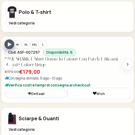
Polo & T-shirt
Vedi categoria
Acquisto Veloce
-30%
S
M
XL
XXL
L
Cod. ASF-007297
Disponibilita: 6
PAUL SHARK T-Shirt Uomo In Cotone Con Patch E Ricami
25411087 Colore Beige
€179,00
€179,00
Consegna stimata: 8 ago - 10 ago
Verifica costi e tempi di consegna al checkout
Dettagli
Wish
Sciarpe & Guanti
Vedi categoria
Acquisto Veloce