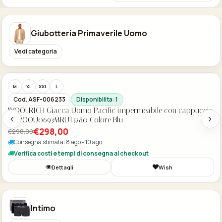
Giubotteria Primaverile Uomo
Vedi categoria
Acquisto Veloce
-30%
M
XL
XXL
L
3XL
Cod. ASF-006225
Disponibilita: 2
WOOLRICH Bomber in Nylon Elasticizzato Con Finitura Opaca
cfwoou0893mrut3107 Maritime Blue
€390,00
€390,00
Consegna stimata: 8 ago - 10 ago
Verifica costi e tempi di consegna al checkout
Dettagli
Wish
Intimo