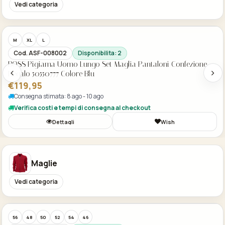
Vedi categoria
Acquisto Veloce
M
XL
L
Cod. ASF-008002
Disponibilita: 2
BOSS Pigiama Uomo Lungo Set Maglia Pantaloni Confezione
Regalo 50550777 Colore Blu
€119,95
Consegna stimata: 8 ago - 10 ago
Verifica costi e tempi di consegna al checkout
Dettagli
Wish
Maglie
Vedi categoria
Acquisto Veloce
-35%
56
48
50
52
54
46