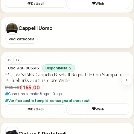
Dettagli
Wish
Cappelli Uomo
Vedi categoria
Acquisto Veloce
-50%
Cod. ASF-001856
Disponibilita: 2
WOOLRICH Basketball Cappello Col. Red Black Buffalo
WOACC1636
€89,00
€89,00
Consegna stimata: 8 ago - 10 ago
Verifica costi e tempi di consegna al checkout
Dettagli
Aggiungi
Wish
Cinture & Portafogli