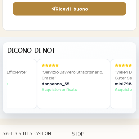
Ricevi il buono
DICONO DI NOI
ficiente"
"Servizio Davvero Straordinario.
"Vielen Dank, Gu
Grazie"
Guter Service."
danpenna_55
misi7984
Acquisto verificato
Acquisto verifica
AMELIA STELLA FASHION
SHOP