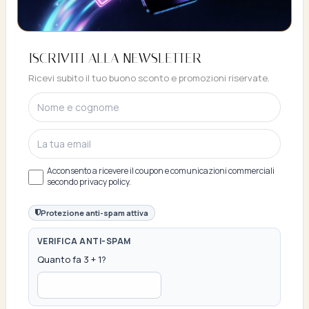
Buono sconto 10%
ISCRIVITI ALLA NEWSLETTER
ISCRIVITI E OTTIENI SUBITO UNO SCONTO
Ricevi subito il tuo buono sconto e promozioni riservate.
DEL 10%
Acconsento a ricevere il coupon e comunicazioni commerciali
secondo privacy policy.
Protezione anti-spam attiva
VERIFICA ANTI-SPAM
Quanto fa 3 + 1?