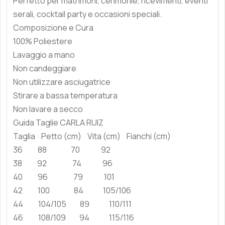
Perfetto per matrimoni, cerimonie, ricevimenti, eventi
serali, cocktail party e occasioni speciali.
Composizione e Cura
100% Poliestere
Lavaggio a mano
Non candeggiare
Non utilizzare asciugatrice
Stirare a bassa temperatura
Non lavare a secco
Guida Taglie CARLA RUIZ
Taglia Petto (cm) Vita (cm) Fianchi (cm)
36 88 70 92
38 92 74 96
40 96 79 101
42 100 84 105/106
44 104/105 89 110/111
46 108/109 94 115/116