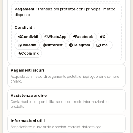
Pagamenti:
transazioni protette con i principali metodi
disponibili.
Condividi:
Condividi
WhatsApp
Facebook
X
LinkedIn
Pinterest
Telegram
Email
Copia link
Pagamenti sicuri
Acquista con metodi di pagamento protetti e riepilogo ordine sempre
chiaro.
Assistenza ordine
Contattaci per disponibilita, spedizioni, resi e informazioni sul
prodotto.
Informazioni utili
Scopri offerte, nuovi arrivi e prodotti correlati dal catalogo.