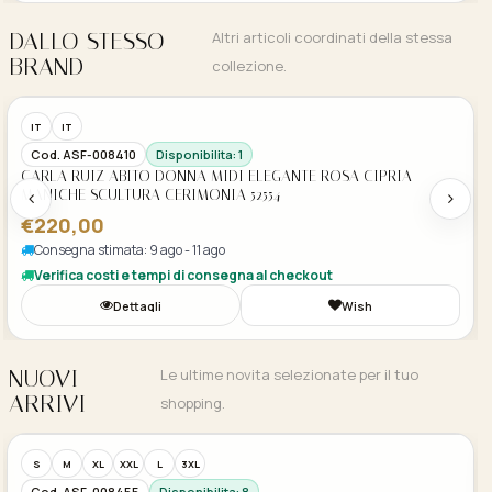
DALLO STESSO
Altri articoli coordinati della stessa
BRAND
collezione.
Acquisto Veloce
IT
IT
Cod. ASF-008410
Disponibilita: 1
CARLA RUIZ ABITO DONNA MIDI ELEGANTE ROSA CIPRIA
MANICHE SCULTURA CERIMONIA 52554
€220,00
Consegna stimata: 9 ago - 11 ago
Verifica costi e tempi di consegna al checkout
Dettagli
Wish
NUOVI
Le ultime novita selezionate per il tuo
ARRIVI
shopping.
Acquisto Veloce
S
M
XL
XXL
L
3XL
Cod. ASF-008455
Disponibilita: 8