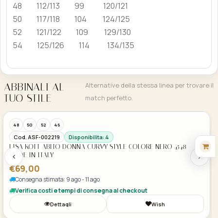
48 112/113 99 120/121
50 117/118 104 124/125
52 121/122 109 129/130
54 125/126 114 134/135
ABBINALI AL
Alternative della stessa linea per trovare il
TUO STILE
match perfetto.
Acquisto Veloce
48
50
52
46
Cod. ASF-002219
Disponibilita: 4
LISA KOTT ABITO DONNA CURVY STYLE COLORE NERO 4548
MADE IN ITALY
€69,00
Consegna stimata: 9 ago - 11 ago
Verifica costi e tempi di consegna al checkout
Dettagli
Wish