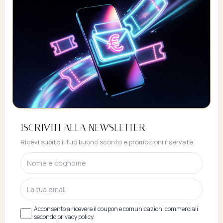
Buono sconto 10%
ISCRIVITI ALLA NEWSLETTER
ISCRIVITI E OTTIENI SUBITO UNO SCONTO
Ricevi subito il tuo buono sconto e promozioni riservate.
DEL 10%
Acconsento a ricevere il coupon e comunicazioni commerciali
secondo privacy policy.