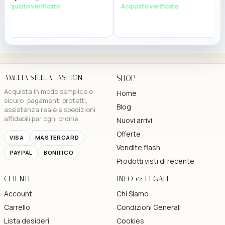
isto verificato
Acquisto verificato
AMELIA STELLA FASHION
SHOP
Acquista in modo semplice e
Home
sicuro: pagamenti protetti,
Blog
assistenza reale e spedizioni
affidabili per ogni ordine.
Nuovi arrivi
Offerte
VISA
MASTERCARD
Vendite flash
PAYPAL
BONIFICO
Prodotti visti di recente
CLIENTE
INFO & LEGALE
Account
Chi Siamo
Carrello
Condizioni Generali
Lista desideri
Cookies