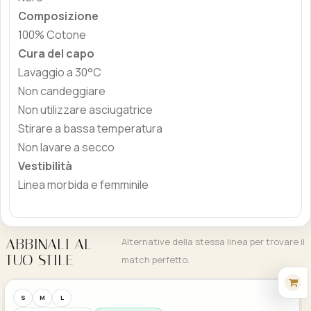
Composizione
100% Cotone
Cura del capo
Lavaggio a 30°C
Non candeggiare
Non utilizzare asciugatrice
Stirare a bassa temperatura
Non lavare a secco
Vestibilità
Linea morbida e femminile
ABBINALI AL
Alternative della stessa linea per trovare il
TUO STILE
match perfetto.
Acquisto Veloce
S
M
L