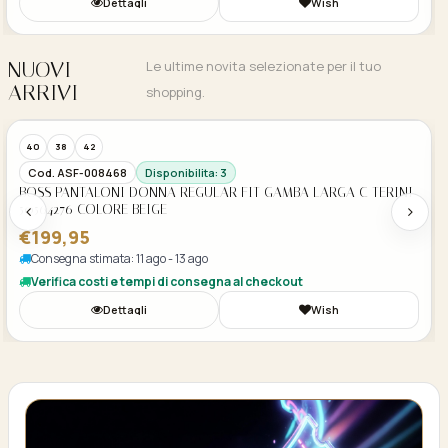
Dettagli
Wish
NUOVI
Le ultime novita selezionate per il tuo
ARRIVI
shopping.
Acquisto Veloce
40
38
42
Cod. ASF-008467
Disponibilita: 3
BOSS CAMICETTA DONNA A MANTELLINA CON RIFINITURE IN
PIZZO C BENNEDY 50564694 COLORE BEIGE
€169,95
Consegna stimata: 11 ago - 13 ago
Verifica costi e tempi di consegna al checkout
Dettagli
Wish