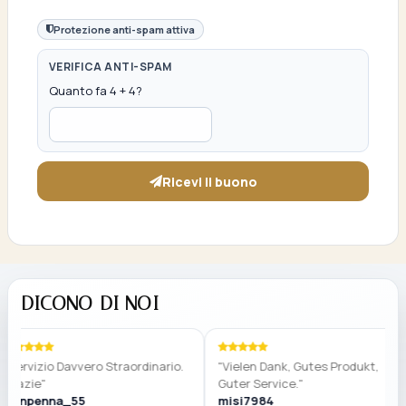
Protezione anti-spam attiva
VERIFICA ANTI-SPAM
Quanto fa 4 + 4?
Ricevi il buono
DICONO DI NOI
vizio Davvero Straordinario.
"Vielen Dank, Gutes Produkt,
ie"
Guter Service."
penna_55
misi7984