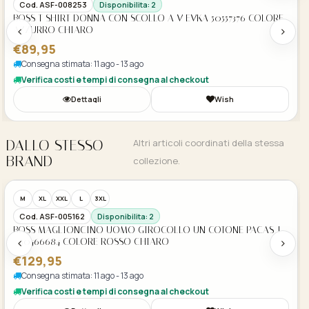
Cod. ASF-008214
Disponibilita: 2
BOSS T SHIRT DONNA IN JERSEY CON DETTAGLIO TWIST
LATERALE C EBONY 50553458 COLORE NERO
€89,95
Consegna stimata: 11 ago - 13 ago
Verifica costi e tempi di consegna al checkout
Dettagli
Wish
DALLO STESSO
Altri articoli coordinati della stessa
BRAND
collezione.
Acquisto Veloce
W29
W30
W31
W32
W33
W34
W35
W36
Cod. ASF-004514
Disponibilita: 2
HUGO BOSS JEANS UOMO DELAWARE 50474004 COLORE BLU
SCURO
€99,95
Consegna stimata: 11 ago - 13 ago
Verifica costi e tempi di consegna al checkout