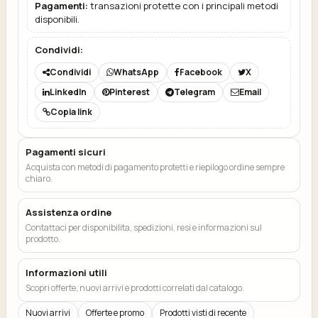
Pagamenti:
transazioni protette con i principali metodi
disponibili.
Condividi:
Condividi
WhatsApp
Facebook
X
LinkedIn
Pinterest
Telegram
Email
Copia link
Pagamenti sicuri
Acquista con metodi di pagamento protetti e riepilogo ordine sempre
chiaro.
Assistenza ordine
Contattaci per disponibilita, spedizioni, resi e informazioni sul
prodotto.
Informazioni utili
Scopri offerte, nuovi arrivi e prodotti correlati dal catalogo.
Nuovi arrivi
Offerte e promo
Prodotti visti di recente