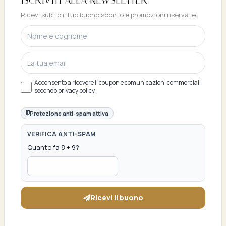
ISCRIVITI E OTTIENI SUBITO UNO SCONTO
Ricevi subito il tuo buono sconto e promozioni riservate.
DEL 10%
Acconsento a ricevere il coupon e comunicazioni commerciali
secondo privacy policy.
Protezione anti-spam attiva
VERIFICA ANTI-SPAM
Quanto fa 8 + 9?
Ricevi il buono