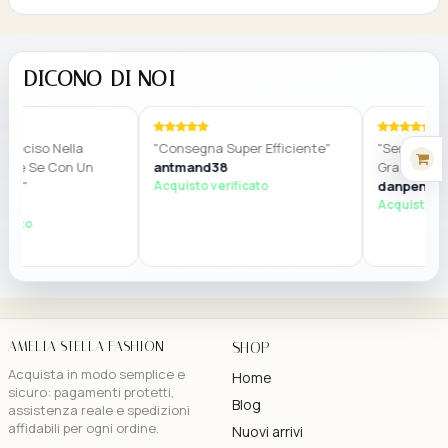
DICONO DI NOI
reciso Nella
"Consegna Super Efficiente"
"Servizio Dav
he Se Con Un
antmand38
Grazie"
do"
Acquisto verificato
danpenna_5
Acquisto veri
cato
AMELIA STELLA FASHION
SHOP
Acquista in modo semplice e
Home
sicuro: pagamenti protetti,
Blog
assistenza reale e spedizioni
affidabili per ogni ordine.
Nuovi arrivi