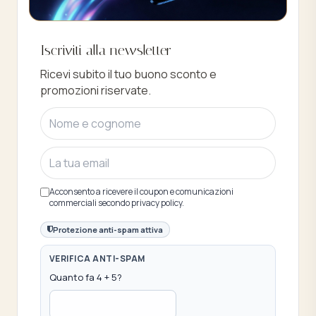
Buono sconto 10%
Iscriviti alla newsletter
Iscriviti e ottieni subito uno sconto del
Ricevi subito il tuo buono sconto e
10%
promozioni riservate.
Acconsento a ricevere il coupon e comunicazioni
commerciali secondo privacy policy.
Protezione anti-spam attiva
VERIFICA ANTI-SPAM
Quanto fa 4 + 5?