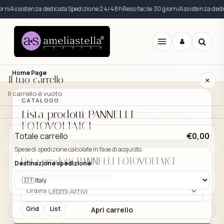
orni
Assistenza dedicata
Spedizione 24/48h
Reso facile 30 giorni
Assistenza dedi
Apri
menu
Home Page
Il tuo carrello
×
Il carrello è vuoto
CATALOGO
Lista prodotti PANNELLI
FOTOVOLTAICI
Il carrello è vuoto. Esplora il catalogo e aggiungi i
Totale carrello
€0,00
prodotti che desideri.
Spese di spedizione calcolate in fase di acquisto.
Vai al catalogo
Lista prodotti PANNELLI FOTOVOLTAICI
Destinazione spedizione
Visualizzati
0
su
0
(di
0
prodotti)
Ordina
Grid
List
Apri carrello