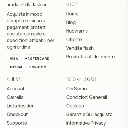
amelia stella fashion
SHOP
Home
Acquista in modo
semplice e sicuro:
Blog
pagamenti protetti,
Nuovi arrivi
assistenza reale e
Offerte
spedizioni affidabili per
ogni ordine.
Vendite flash
Prodotti visti di recente
VISA
MASTERCARD
PAYPAL
BONIFICO
CLIENTE
INFO & LEGALE
Account
Chi Siamo
Carrello
Condizioni Generali
Lista desideri
Cookies
Checkout
Garanzie Sull'acquisto
Supporto
Informativa Privacy