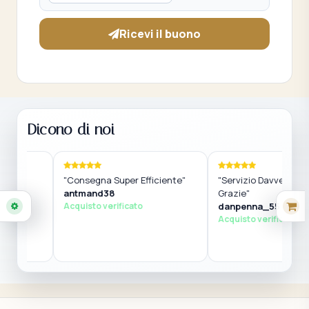
Ricevi il buono
Dicono di noi
la
"Consegna Super Efficiente"
"Servizio Davvero Strao
 Un
antmand38
Grazie"
Acquisto verificato
danpenna_55
Acquisto verificato